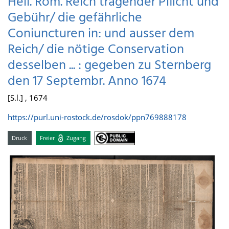
Heil. Röm. Reich tragender Pflicht und
Gebühr/ die gefährliche
Coniuncturen in: und ausser dem
Reich/ die nötige Conservation
desselben ... : gegeben zu Sternberg
den 17 Septembr. Anno 1674
[S.l.] , 1674
https://purl.uni-rostock.de/rosdok/ppn769888178
Druck
Freier
Zugang