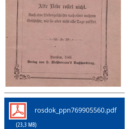
rosdok_ppn769905560.pdf
(23,3 MB)