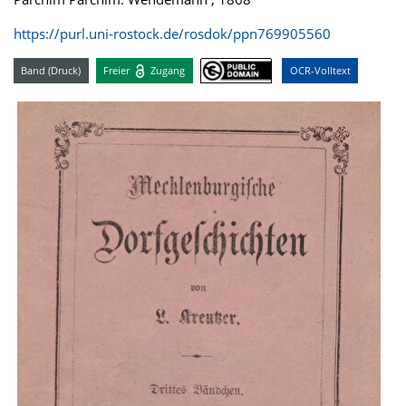
https://purl.uni-rostock.de/rosdok/ppn769905560
Band (Druck)
Freier
Zugang
OCR-Volltext