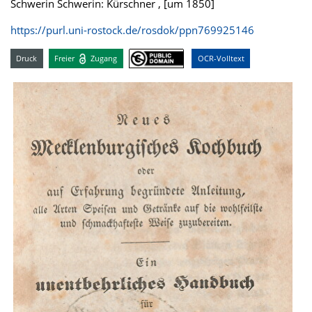
Schwerin Schwerin: Kürschner , [um 1850]
https://purl.uni-rostock.de/rosdok/ppn769925146
Druck
Freier
Zugang
OCR-Volltext