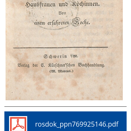
rosdok_ppn769925146.pdf