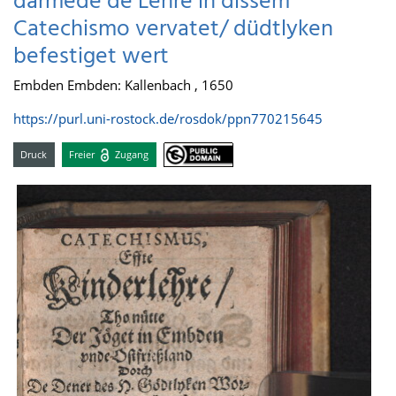
darmede de Lehre in dissem
Catechismo vervatet/ düdtlyken
befestiget wert
Embden Embden: Kallenbach , 1650
https://purl.uni-rostock.de/rosdok/ppn770215645
Druck
Freier
Zugang