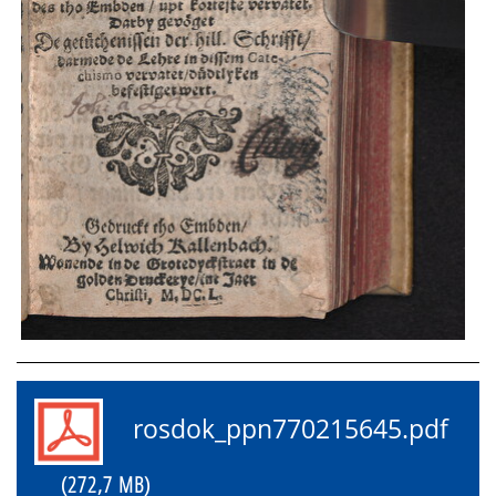
rosdok_ppn770215645.pdf
(272,7 MB)