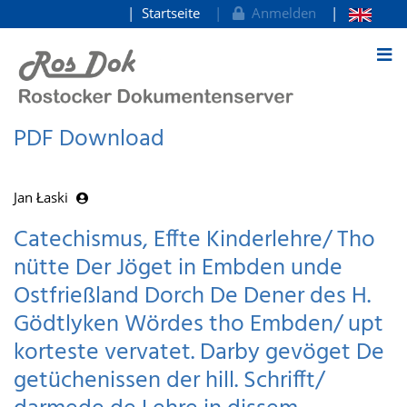
Startseite
Anmelden
zum Inhalt
PDF Download
Jan Łaski
Catechismus, Effte Kinderlehre/ Tho
nütte Der Jöget in Embden unde
Ostfrießland Dorch De Dener des H.
Gödtlyken Wördes tho Embden/ upt
korteste vervatet. Darby gevöget De
getüchenissen der hill. Schrifft/