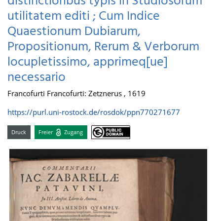
distinctioribus typis in Studiosorum
utilitatem editi ; Cum Indice
Quaestionum Dubiarum,
Propositionum, Rerum & Verborum
locupletissimo, apprimeq[ue]
necessario
Francofurti Francofurti: Zetznerus , 1619
https://purl.uni-rostock.de/rosdok/ppn770271677
Druck
Freier
Zugang