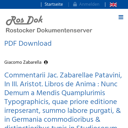
Startseite
Anmelden
zum Inhalt
PDF Download
Giacomo Zabarella
Commentarii Jac. Zabarellae Patavini,
In III. Aristot. Libros de Anima : Nunc
Demum a Mendis Quamplurimis
Typographicis, quae priore editione
irrepserant, summo labore purgati, &
in Germania commodioribus &