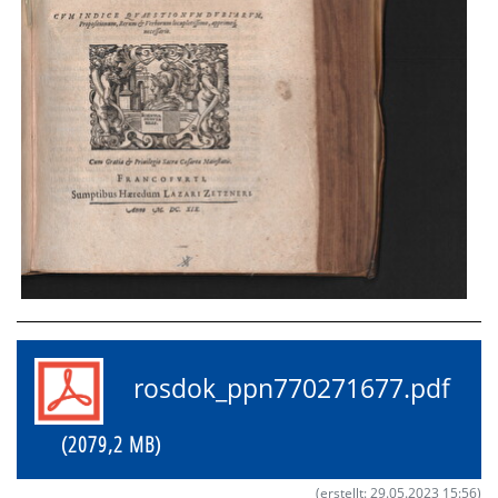
rosdok_ppn770271677.pdf
(2079,2 MB)
(erstellt: 29.05.2023 15:56)