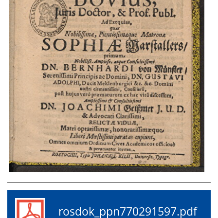
rosdok_ppn770291597.pdf