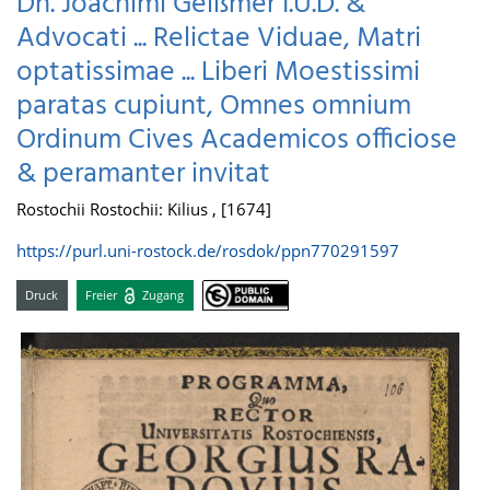
Dn. Joachimi Geißmer I.U.D. &
Advocati ... Relictae Viduae, Matri
optatissimae ... Liberi Moestissimi
paratas cupiunt, Omnes omnium
Ordinum Cives Academicos officiose
& peramanter invitat
Rostochii Rostochii: Kilius , [1674]
https://purl.uni-rostock.de/rosdok/ppn770291597
Druck
Freier
Zugang