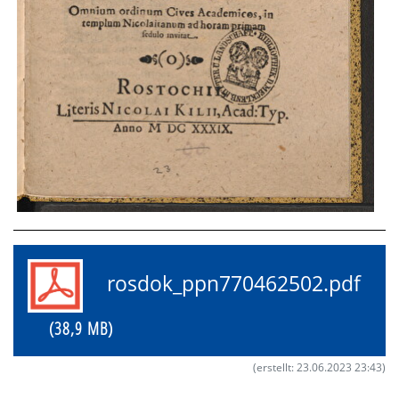
rosdok_ppn770462502.pdf
(38,9 MB)
(erstellt: 23.06.2023 23:43)