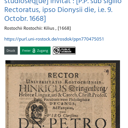
studioseq[ue] invitat : [P.P. sub sigillo
Rectoratus, ipso Dionysii die, i.e. 9.
Octobr. 1668]
Rostochii Rostochii: Kilius , [1668]
https://purl.uni-rostock.de/rosdok/ppn770475051
Druck
Freier
Zugang