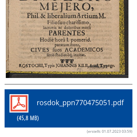
rosdok_ppn770475051.pdf
(45,8 MB)
(erstellt: 01.07.2023 03:59)