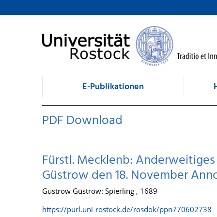
zum Inhalt
E-Publikationen
PDF Download
Fürstl. Mecklenb: Anderweitige
Güstrow den 18. November Anno
Güstrow Güstrow: Spierling , 1689
https://purl.uni-rostock.de/rosdok/ppn770602738