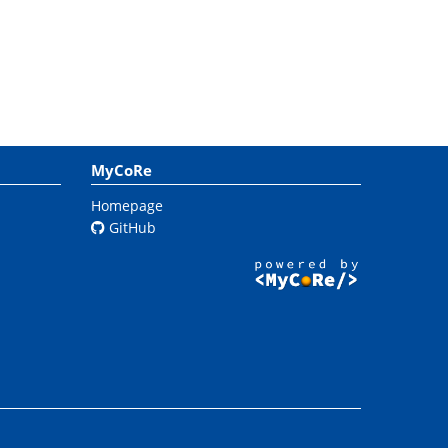
MyCoRe
Homepage
GitHub