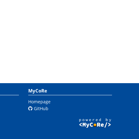
MyCoRe
Homepage
GitHub