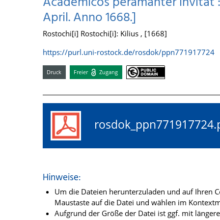
Academicos peramanter invitat : [
April. Anno 1668.]
Rostochi[i] Rostochi[i]: Kilius , [1668]
https://purl.uni-rostock.de/rosdok/ppn771917724
Druck
Freier
Zugang
rosdok_ppn77191772
Hinweise:
Um die Dateien herunterzuladen und auf Ihren Co
Maustaste auf die Datei und wählen im Kontextme
Aufgrund der Größe der Datei ist ggf. mit länge