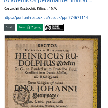
Academicos peramanter invitat ...
Rostochii Rostochii: Kilius , 1676
https://purl.uni-rostock.de/rosdok/ppn774671114
Druck
Freier
Zugang