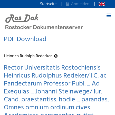
Startseite
Anmelden
zum Inhalt
PDF Download
Heinrich Rudolph Redecker
Rector Universitatis Rostochiensis
Heinricus Rudolphus Redeker/ I.C. ac
Pandectarum Professor Publ. ... Ad
Exequias ... Johanni Steinwege/ Iur.
Cand. praestantiss. hodie ... parandas,
Omnes omnium ordinum cives