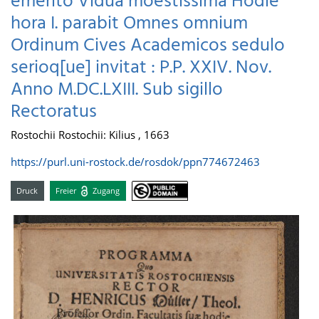
emerito Vidua moestissima Hodie
hora I. parabit Omnes omnium
Ordinum Cives Academicos sedulo
serioq[ue] invitat : P.P. XXIV. Nov.
Anno M.DC.LXIII. Sub sigillo
Rectoratus
Rostochii Rostochii: Kilius , 1663
https://purl.uni-rostock.de/rosdok/ppn774672463
Druck
Freier
Zugang