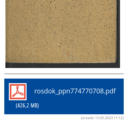
rosdok_ppn774770708.pdf
(426,2 MB)
(erstellt: 15.05.2023 11:12)