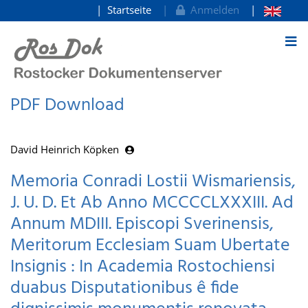
Startseite
Anmelden
zum Inhalt
PDF Download
David Heinrich Köpken
Memoria Conradi Lostii Wismariensis,
J. U. D. Et Ab Anno MCCCCLXXXIII. Ad
Annum MDIII. Episcopi Sverinensis,
Meritorum Ecclesiam Suam Ubertate
Insignis : In Academia Rostochiensi
duabus Disputationibus ê fide