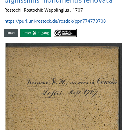
dignissimis monumentis renovata
Rostochii Rostochii: Wepplingius , 1707
https://purl.uni-rostock.de/rosdok/ppn774770708
Druck
Freier
Zugang