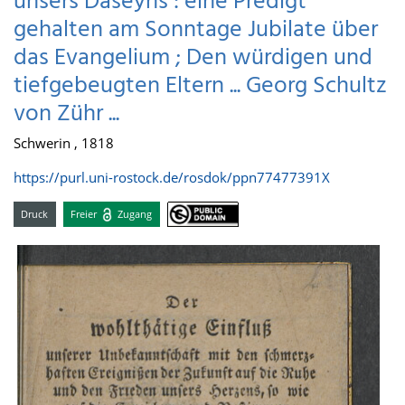
unsers Daseyns : eine Predigt
gehalten am Sonntage Jubilate über
das Evangelium ; Den würdigen und
tiefgebeugten Eltern ... Georg Schultz
von Zühr ...
Schwerin , 1818
https://purl.uni-rostock.de/rosdok/ppn77477391X
Druck
Freier
Zugang