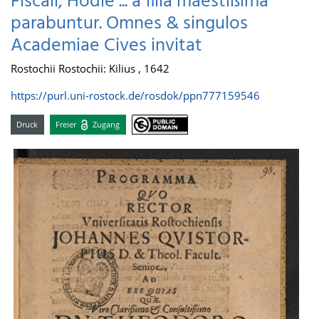
Fiscali, Hodie ... a filia maestißima
parabuntur. Omnes & singulos
Academiae Cives invitat
Rostochii Rostochii: Kilius , 1642
https://purl.uni-rostock.de/rosdok/ppn777159546
Druck
Freier
Zugang