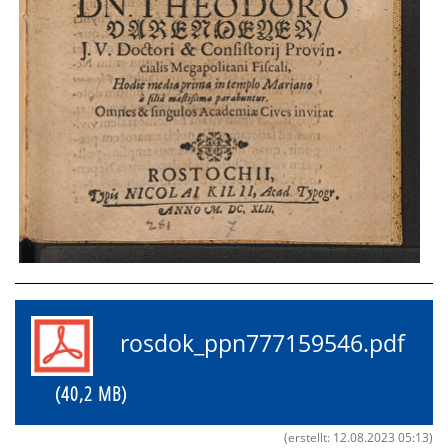
rosdok_ppn777159546.pdf
(40,2 MB)
(erstellt: 12.08.2023 05:13)