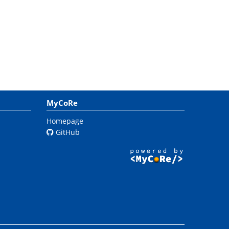
MyCoRe
Homepage
GitHub