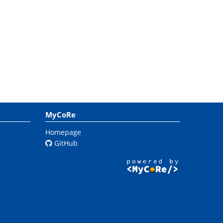
MyCoRe
Homepage
GitHub