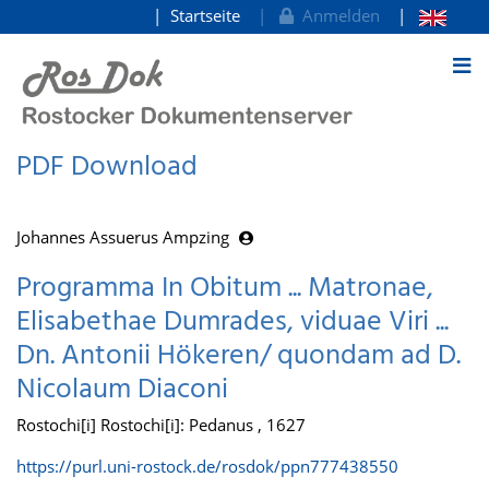
Startseite
Anmelden
zum Inhalt
PDF Download
Johannes Assuerus Ampzing
Programma In Obitum ... Matronae,
Elisabethae Dumrades, viduae Viri ...
Dn. Antonii Hökeren/ quondam ad D.
Nicolaum Diaconi
Rostochi[i] Rostochi[i]: Pedanus , 1627
https://purl.uni-rostock.de/rosdok/ppn777438550