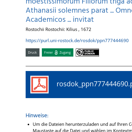
moestissimorum Filiorum triga ad 
Athanasii solemnes parat ... O
Academicos ... invitat
Rostochii Rostochii: Kilius , 1672
https://purl.uni-rostock.de/rosdok/ppn777444690
Druck
Freier
Zugang
rosdok_ppn77744469
Hinweise:
Um die Dateien herunterzuladen und auf Ihren Co
Maustaste auf die Datei und wählen im Kontextme