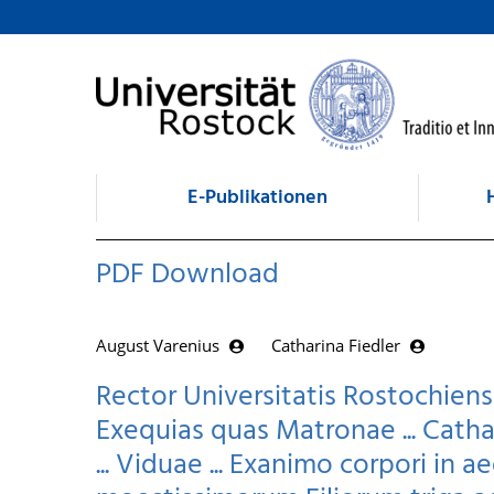
zum Inhalt
E-Publikationen
PDF Download
August Varenius
Catharina Fiedler
Rector Universitatis Rostochiensi
Exequias quas Matronae ... Cathar
... Viduae ... Exanimo corpori i