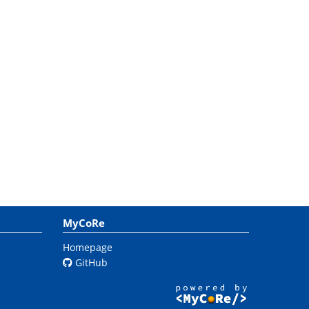
MyCoRe
Homepage
GitHub