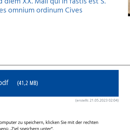
diem XX. Maii qui in fastis est S.
mnes omnium ordinum Cives
0.pdf
(41,2 MB)
(erstellt: 21.05.2023 02:04)
mputer zu speichern, klicken Sie mit der rechten
nü „Ziel speichern unter“.