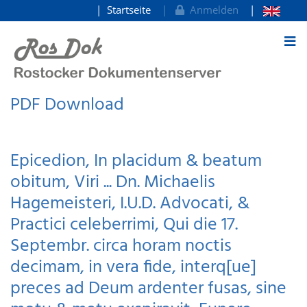
Startseite
Anmelden
zum Inhalt
PDF Download
Epicedion, In placidum & beatum
obitum, Viri ... Dn. Michaelis
Hagemeisteri, I.U.D. Advocati, &
Practici celeberrimi, Qui die 17.
Septembr. circa horam noctis
decimam, in vera fide, interq[ue]
preces ad Deum ardenter fusas, sine