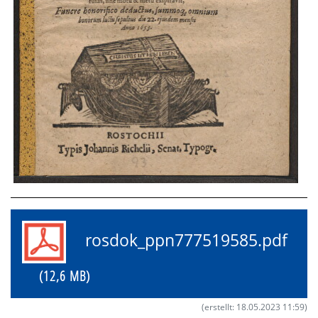
rosdok_ppn777519585.pdf
(12,6 MB)
(erstellt: 18.05.2023 11:59)