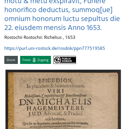
motu & metu exspiravit, Funere
honorifico deductus, summoq[ue]
omnium honorum luctu sepultus die
22. eiusdem mensis Anno 1653.
Rostochii Rostochii: Richelius , 1653
https://purl.uni-rostock.de/rosdok/ppn777519585
Druck
Freier
Zugang