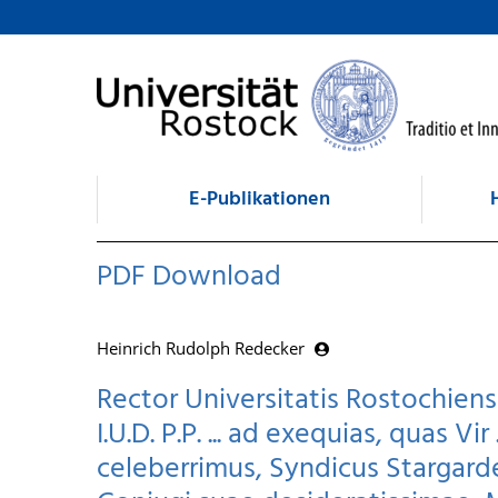
zum Inhalt
E-Publikationen
PDF Download
Heinrich Rudolph Redecker
Rector Universitatis Rostochien
I.U.D. P.P. ... ad exequias, quas V
celeberrimus, Syndicus Stargard