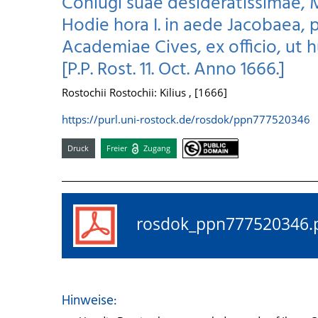
Coniugi suae desideratissimae, 
Hodie hora I. in aede Jacobaea, 
Academiae Cives, ex officio, ut 
[P.P. Rost. 11. Oct. Anno 1666.]
Rostochii Rostochii: Kilius , [1666]
https://purl.uni-rostock.de/rosdok/ppn777520346
Druck
Freier
Zugang
rosdok_ppn77752034
Hinweise: