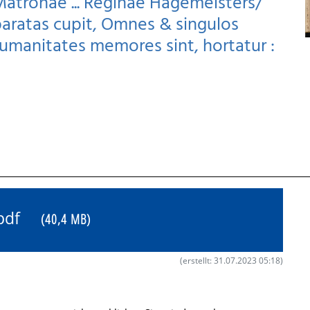
Matronae ... Reginae Hagemeisters/
paratas cupit, Omnes & singulos
humanitates memores sint, hortatur :
6.pdf
(40,4 MB)
(erstellt: 31.07.2023 05:18)