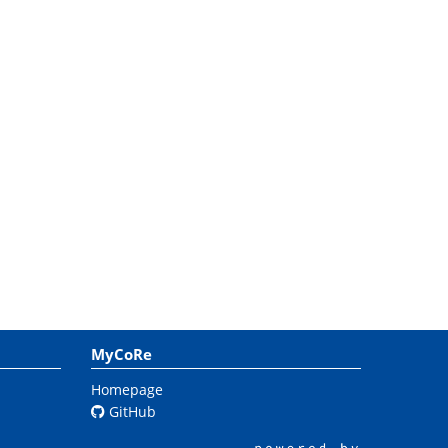
MyCoRe
Homepage
GitHub