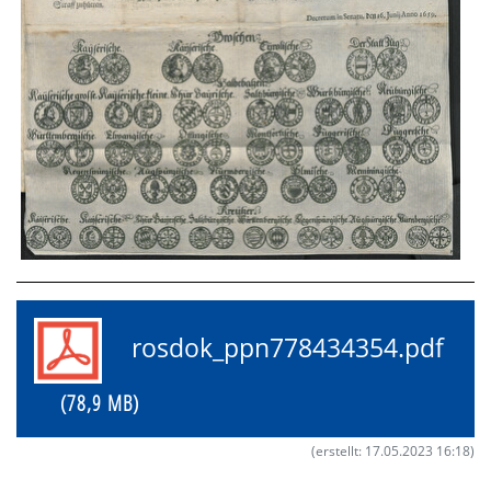
rosdok_ppn778434354.pdf
(78,9 MB)
(erstellt: 17.05.2023 16:18)