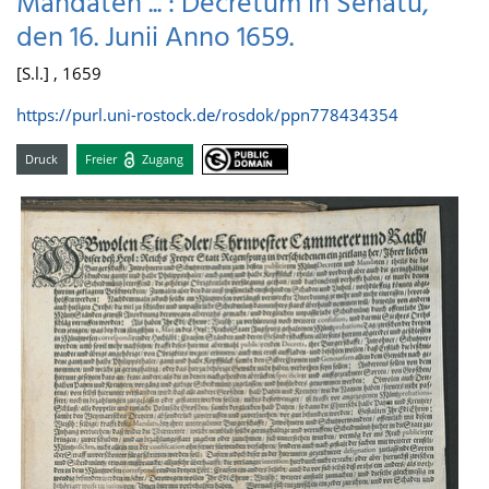
Mandaten ... : Decretum in Senatu,
den 16. Junii Anno 1659.
[S.l.] , 1659
https://purl.uni-rostock.de/rosdok/ppn778434354
Druck
Freier
Zugang