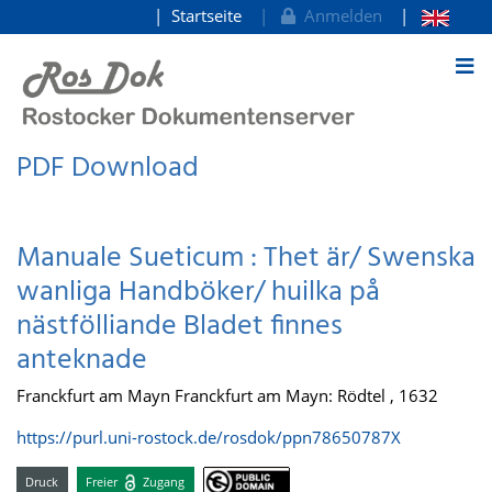
Startseite
Anmelden
zum Inhalt
PDF Download
Manuale Sueticum : Thet är/ Swenska
wanliga Handböker/ huilka på
nästfölliande Bladet finnes
anteknade
Franckfurt am Mayn Franckfurt am Mayn: Rödtel , 1632
https://purl.uni-rostock.de/rosdok/ppn78650787X
Druck
Freier
Zugang