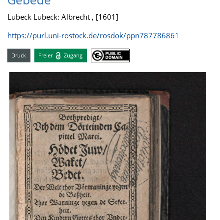
Gebede
Lübeck Lübeck: Albrecht , [1601]
https://purl.uni-rostock.de/rosdok/ppn787786861
Druck
Freier
Zugang