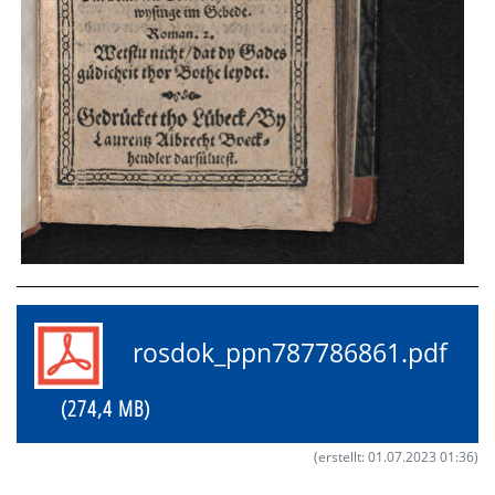
rosdok_ppn787786861.pdf
(274,4 MB)
(erstellt: 01.07.2023 01:36)