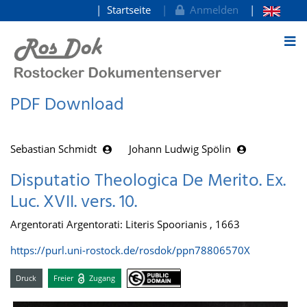
Startseite
Anmelden
zum Inhalt
PDF Download
Sebastian Schmidt
Johann Ludwig Spölin
Disputatio Theologica De Merito. Ex.
Luc. XVII. vers. 10.
Argentorati Argentorati: Literis Spoorianis , 1663
https://purl.uni-rostock.de/rosdok/ppn78806570X
Druck
Freier
Zugang