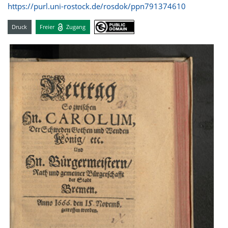
https://purl.uni-rostock.de/rosdok/ppn791374610
Druck
Freier
Zugang