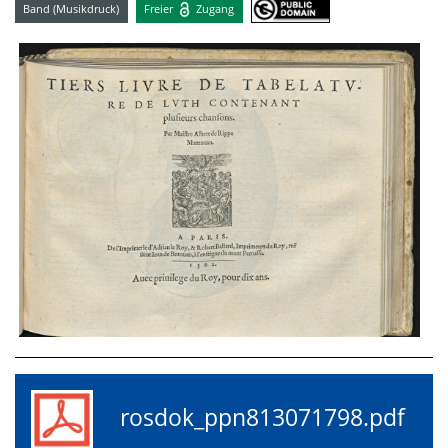
Band (Musikdruck)
Freier
Zugang
rosdok_ppn813071798.pdf