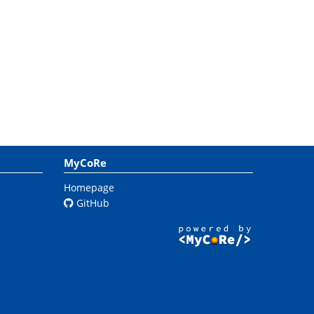
MyCoRe
Homepage
GitHub