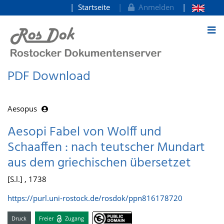
Startseite
Anmelden
zum Inhalt
PDF Download
Aesopus
Aesopi Fabel von Wolff und
Schaaffen : nach teutscher Mundart
aus dem griechischen übersetzet
[S.l.] , 1738
https://purl.uni-rostock.de/rosdok/ppn816178720
Druck
Freier
Zugang