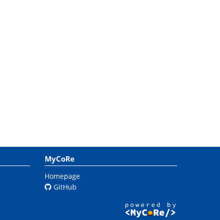
MyCoRe
Homepage
GitHub