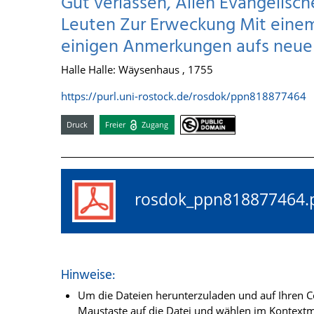
Gut verlassen, Allen Evangelisc
Leuten Zur Erweckung Mit einem
einigen Anmerkungen aufs neu
Halle Halle: Wäysenhaus , 1755
https://purl.uni-rostock.de/rosdok/ppn818877464
Druck
Freier
Zugang
rosdok_ppn81887746
Hinweise:
Um die Dateien herunterzuladen und auf Ihren Co
Maustaste auf die Datei und wählen im Kontextme