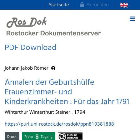
Startseite
Anmelden
zum Inhalt
PDF Download
Johann Jakob Römer
Annalen der Geburtshülfe
Frauenzimmer- und
Kinderkrankheiten : Für das Jahr 1791
Winterthur Winterthur: Steiner , 1794
https://purl.uni-rostock.de/rosdok/ppn819381888
Druck
Freier
Zugang