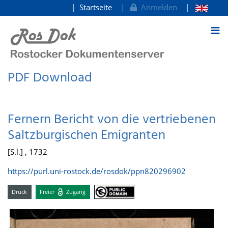
Startseite
Anmelden
zum Inhalt
PDF Download
Fernern Bericht von die vertriebenen
Saltzburgischen Emigranten
[S.l.] , 1732
https://purl.uni-rostock.de/rosdok/ppn820296902
Druck
Freier
Zugang