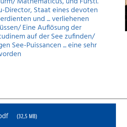
turm/ Mathematicus, und Fürstl.
Director, Staat eines devoten
rdienten und ... verliehenen
Füssen/ Eine Auflösung der
udinem auf der See zufinden/
en See-Puissancen ... eine sehr
 worden
5.pdf
(32,5 MB)