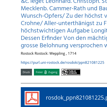
&c. leget Leonhard. Christoph. S
Mecklenb. Cammer-Rath und Bau-
Wunsch-Opfers/ Zu der höchst ve
Crohne/ Aller-unterthänigst zu 
höchstwichtigen Aufgabe Longit
Dessen Erfinder Von den mächtig
grosse Belohnung versprochen
Rostock Rostock: Weppling , 1714
https://purl.uni-rostock.de/rosdok/ppn821081225
Druck
Freier
Zugang
rosdok_ppn82108122