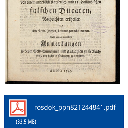
rosdok_ppn821244841.pdf
(33,5 MB)