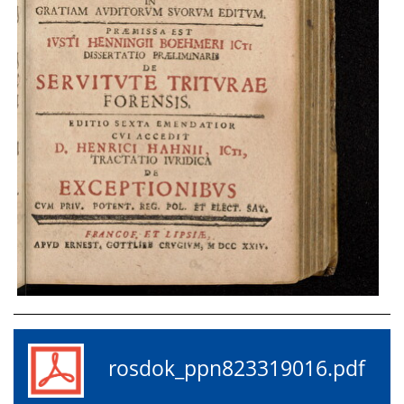
rosdok_ppn823319016.pdf