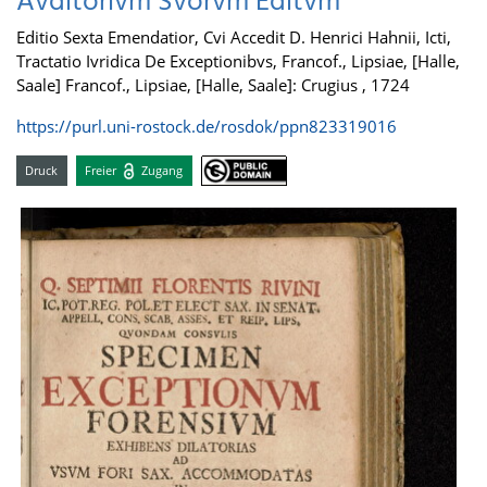
Avditorivm Svorvm Editvm
Editio Sexta Emendatior, Cvi Accedit D. Henrici Hahnii, Icti,
Tractatio Ivridica De Exceptionibvs, Francof., Lipsiae, [Halle,
Saale] Francof., Lipsiae, [Halle, Saale]: Crugius , 1724
https://purl.uni-rostock.de/rosdok/ppn823319016
Druck
Freier
Zugang