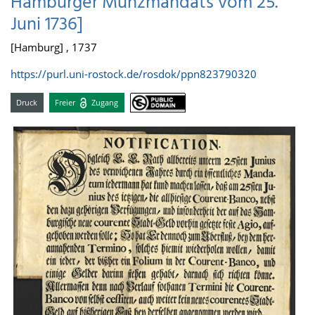
Hamburger Münzmandats vom 25.
Juni 1736]
[Hamburg] , 1737
https://purl.uni-rostock.de/rosdok/ppn823790320
Druck
Freier
Zugang