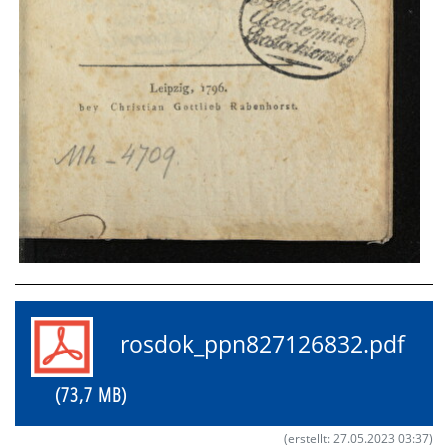
rosdok_ppn827126832.pdf
(73,7 MB)
(erstellt: 27.05.2023 03:37)