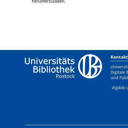
herunterzuladen.
Kontakt
Universit
Digitale 
und Publ
digibib.