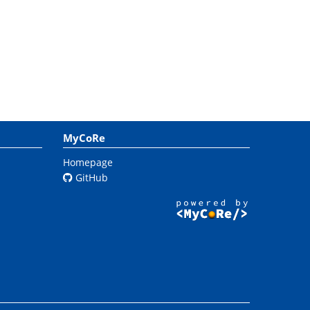
MyCoRe
Homepage
GitHub