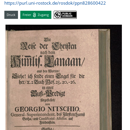
https://purl.uni-rostock.de/rosdok/ppn828600422
Druck
Freier
Zugang