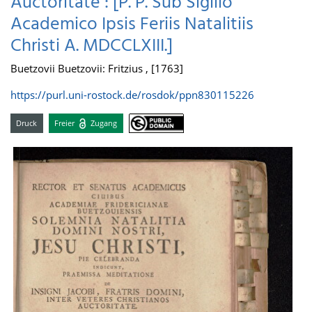
Auctoritate : [P. P. Sub Sigillo
Academico Ipsis Feriis Natalitiis
Christi A. MDCCLXIII.]
Buetzovii Buetzovii: Fritzius , [1763]
https://purl.uni-rostock.de/rosdok/ppn830115226
Druck
Freier
Zugang