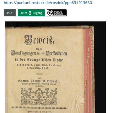
https://purl.uni-rostock.de/rosdok/ppn831913630
Druck
Freier
Zugang