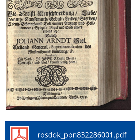
rosdok_ppn832286001.pdf