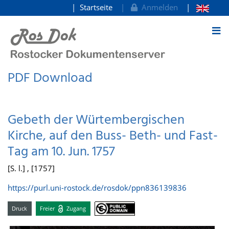
Startseite
Anmelden
zum Inhalt
PDF Download
Gebeth der Würtembergischen
Kirche, auf den Buss- Beth- und Fast-
Tag am 10. Jun. 1757
[S. l.] , [1757]
https://purl.uni-rostock.de/rosdok/ppn836139836
Druck
Freier
Zugang