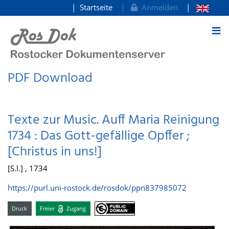
Startseite
Anmelden
zum Inhalt
PDF Download
Texte zur Music. Auff Maria Reinigung
1734 : Das Gott-gefällige Opffer ;
[Christus in uns!]
[S.l.] , 1734
https://purl.uni-rostock.de/rosdok/ppn837985072
Druck
Freier
Zugang