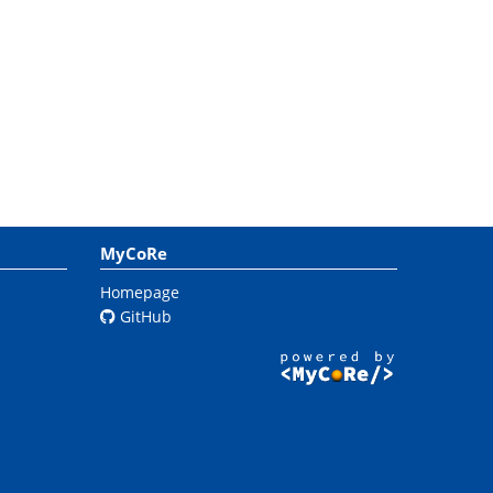
MyCoRe
Homepage
GitHub