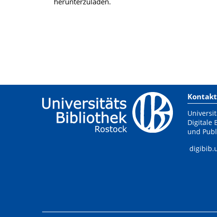
herunterzuladen.
Kontakt
Universit
Digitale 
und Publ
digibib.