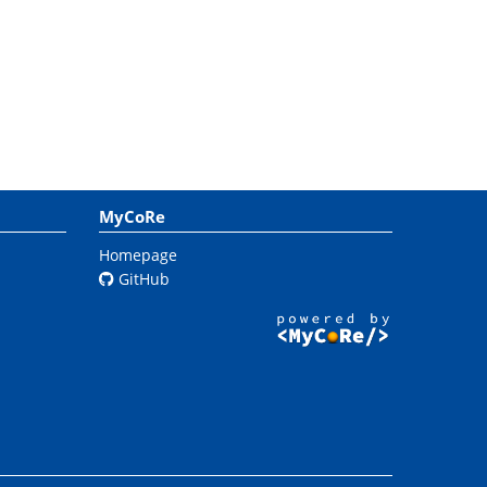
MyCoRe
Homepage
GitHub