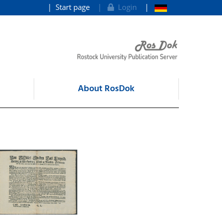
Start page
Login
About RosDok