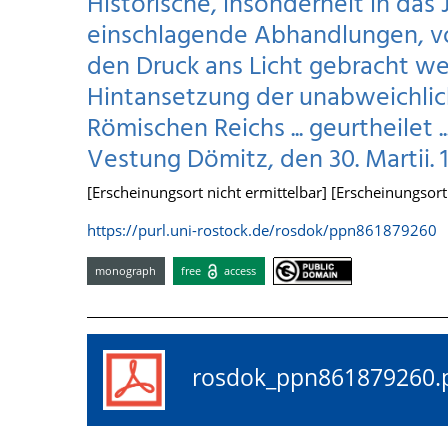
Historische, insonderheit in das
einschlagende Abhandlungen, vo
den Druck ans Licht gebracht we
Hintansetzung der unabweichlic
Römischen Reichs ... geurtheilet ..
Vestung Dömitz, den 30. Martii. 1
[Erscheinungsort nicht ermittelbar] [Erscheinungsort n
https://purl.uni-rostock.de/rosdok/ppn861879260
monograph
free
access
rosdok_ppn86187926