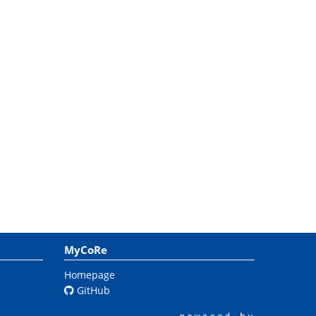
MyCoRe
Homepage
GitHub