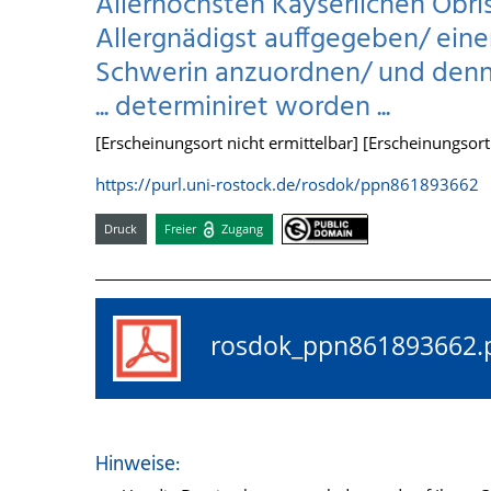
Allerhöchsten Kayserlichen Obri
Allergnädigst auffgegeben/ ein
Schwerin anzuordnen/ und denn
... determiniret worden ...
[Erscheinungsort nicht ermittelbar] [Erscheinungsort n
https://purl.uni-rostock.de/rosdok/ppn861893662
Druck
Freier
Zugang
rosdok_ppn86189366
Hinweise: