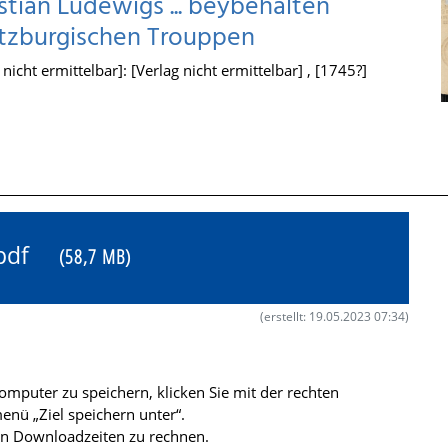
stian Ludewigs ... beybehalten
artzburgischen Trouppen
icht ermittelbar]: [Verlag nicht ermittelbar] , [1745?]
3.pdf
(58,7 MB)
(erstellt: 19.05.2023 07:34)
mputer zu speichern, klicken Sie mit der rechten
nü „Ziel speichern unter“.
ren Downloadzeiten zu rechnen.