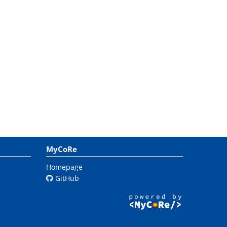
MyCoRe
Homepage
GitHub