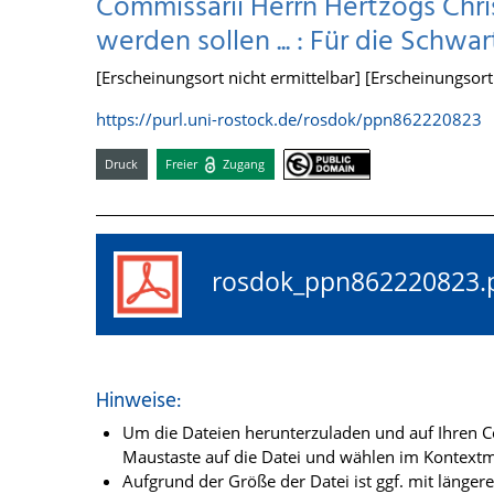
Commissarii Herrn Hertzogs Chri
werden sollen ... : Für die Schw
[Erscheinungsort nicht ermittelbar] [Erscheinungsort n
https://purl.uni-rostock.de/rosdok/ppn862220823
Druck
Freier
Zugang
rosdok_ppn86222082
Hinweise:
Um die Dateien herunterzuladen und auf Ihren Co
Maustaste auf die Datei und wählen im Kontextme
Aufgrund der Größe der Datei ist ggf. mit länge