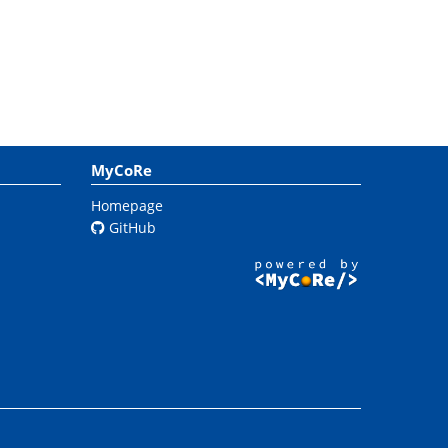
MyCoRe
Homepage
GitHub