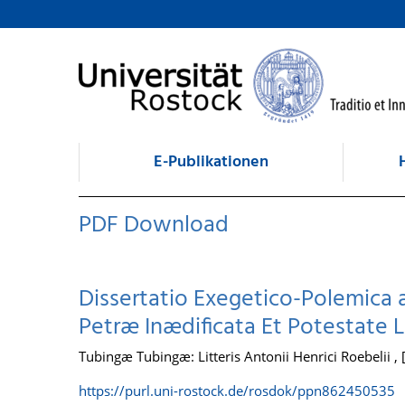
zum Inhalt
E-Publikationen
PDF Download
Dissertatio Exegetico-Polemica ad
Petræ Inædificata Et Potestate L
Tubingæ Tubingæ: Litteris Antonii Henrici Roebelii ,
https://purl.uni-rostock.de/rosdok/ppn862450535